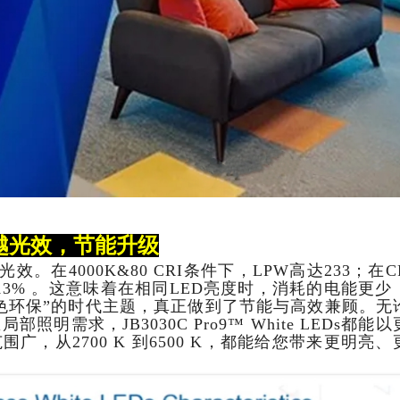
越光效，节能升级
光效。在
4000K&80 CRI
条件下，
LPW
高达
233
；在
C
13%
。这意味着在相同
LED
亮度时，消耗的电能更少
色环保”的时代主题，真正做到了节能与高效兼顾。无
里局部照明需求，
JB3030C Pro9™ White LEDs
都能以
范围广，从
2700 K
到
6500 K
，都能给您带来更明亮、