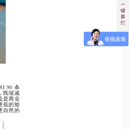
一
键
拨
打
RI 90
条
，既缩减
论是商业
更低的能
更自然的