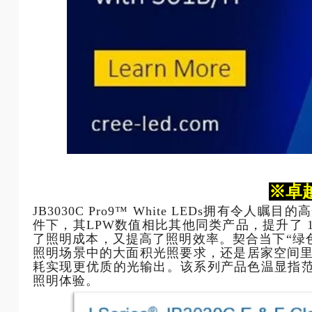
※卓
JB3030C Pro9™ White LEDs
拥有令人瞩目的高
件下，其
LPW
数值相比其他同类产品，提升了
了照明成本，又提高了照明效率。契合当下“绿
照明场景中的大面积光照要求，还是居家空间
耗实现更优质的光输出。该系列产品色温显指
照明体验。