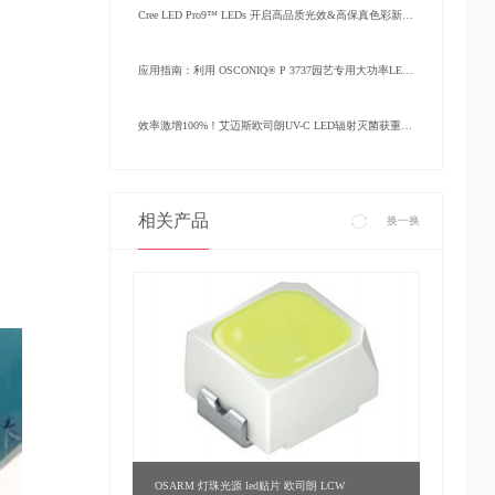
Cree LED Pro9™ LEDs 开启高品质光效&高保真色彩新篇章
应用指南：利用 OSCONIQ® P 3737园艺专用大功率LED提升作物产量与照明效率
效率激增100%！艾迈斯欧司朗UV-C LED辐射灭菌获重大突破
相关产品
换一换
OSARM 灯珠光源 led贴片 欧司朗 LCW