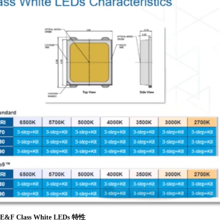
E&F Class White LEDs
特性