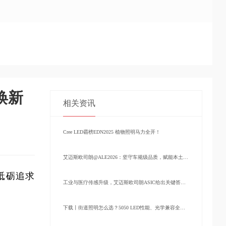
 焕新
相关资讯
Cree LED霸榜EDN2025 植物照明马力全开！
艾迈斯欧司朗@ALE2026：坚守车规级品质，赋能本土智能出行
，砥砺追求
工业与医疗传感升级，艾迈斯欧司朗ASIC给出关键答案！
下载丨街道照明怎么选？5050 LED性能、光学兼容全面升级