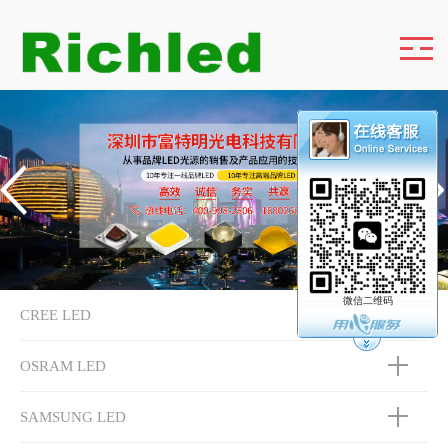
微信二维码
CREE LED
OSRAM LED
SAMSUNG LED