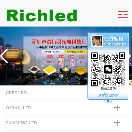
微信二维码
CREE LED
OSRAM LED
SAMSUNG LED