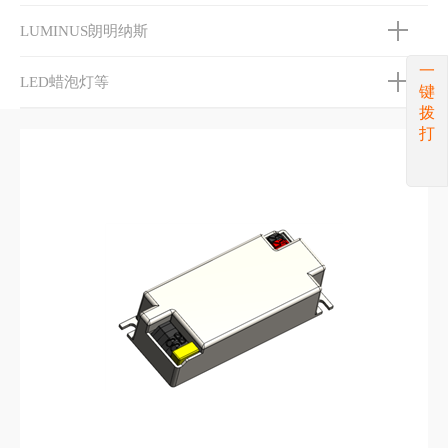
LUMINUS朗明纳斯
一
LED蜡泡灯等
键
拨
打