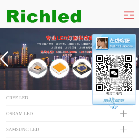
微信二维码
CREE LED
OSRAM LED
SAMSUNG LED